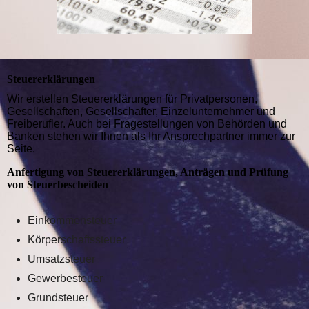
Steuererklärungen
Wir erstellen Steuererklärungen für Privatpersonen,
Gesellschaften, Gesellschafter, Einzelunternehmer und
Freiberufler. Auch bei Fragestellungen von Behörden und
Banken stehen wir Ihnen als Ihr Ansprechpartner immer zur
Seite.
Anfertigung von Steuererklärungen, Anträgen und Prüfung
von Steuerbescheiden
Einkommensteuer
Körperschaftssteuer
Umsatzsteuer
Gewerbesteuer
Grundsteuer