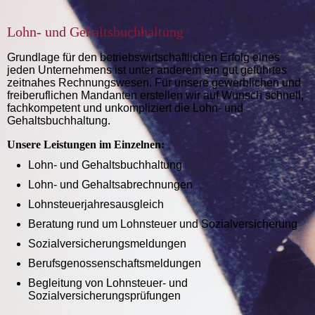
Lohn- und Gehaltsbuchhaltung
Grundlage für den betriebswirtschaftlichen Erfolg eines
jeden Unternehmens ist unter anderem ein gut geführtes
zeitnahes Rechnungswesen. Für unsere gewerblichen und
freiberuflichen Mandanten erstellen wir auf Wunsch schnell,
fachkompetent und un­kompliziert die Lohn- und
Gehaltsbuchhaltung.
Unsere Leistungen im Einzelnen:
Lohn- und Gehaltsbuchhaltung
Lohn- und Gehaltsabrechnungen
Lohnsteuerjahresausgleich
Beratung rund um Lohnsteuer und Sozialversicherung
Sozialversicherungsmeldungen
Berufsgenossenschaftsmeldungen
Begleitung von Lohnsteuer- und
Sozialversicherungsprüfungen