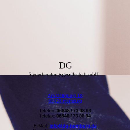
DG
Steuerberatungsgesellschaft mbH
Am Ohligberg 18
66424 Homburg
Telefon:
06848 / 73 08 93
Telefax:
06848 / 73 08 94
E-Mail:
info@dg-homburg.de